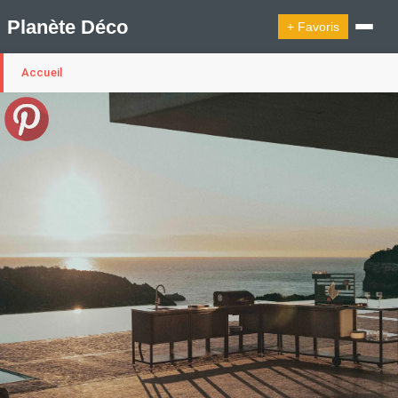
Planète Déco
+ Favoris
Accueil
🔍︎ Rechercher
🛍︎ Shop Planète Déco
ℹ︎ À propos
Appartement Design
Cabanes
Decoration Noël
Design Suédois En Quelques Photos
Idées Déco En 10 Photos
La Semaine Décoration Et Design
Maison En Ville
Méli-Mélo Suédois
Publi Reportage
Tendance
Interieurs Scandinaves
La Décoration Selon Votre Signe Astrologique
Les Trouvailles Déco Du Jour
Loft
Maison Appartement Écologique
Maison Container/container House
Maison D'hôtes
Maison Et Appartement Vintage
On Décode La Déco