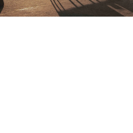
Petite Surface
Piscine
Question De Style
Renovation
Revue De Week End
Tiny House