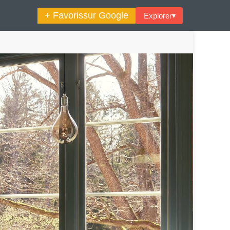
+ Favoris
sur Google
Explorer
▾
🔍︎ Rechercher
maine Décoration Et Design
Maison En Ville
es Trouvailles Déco Du Jour
Loft
Décode La Déco
Petite Surface
Piscine