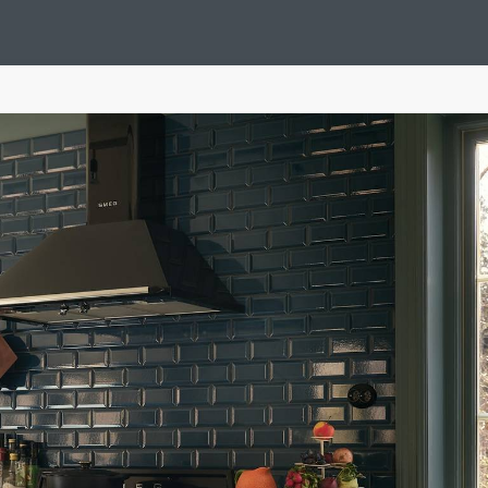
Design Suédois En Quelques Photos
Idées Déco En 10 Photos
La Se
nterieurs Scandinaves
La Décoration Selon Votre Signe Astrologique
L
tainer House
Maison D'hôtes
Maison Et Appartement Vintage
On 
d
Tiny House