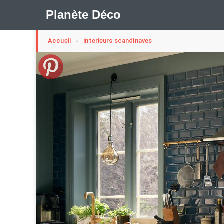
Planète Déco
Accueil
interieurs scandinaves
›
🛍︎ Shop Planète Déco
ℹ︎ À propos
Appartement Design
Cabanes
Decoration Noël
Méli-Mélo Suédois
Publi Reportage
Tendance
I
Maison Appartement Écologique
Maison Container/con
Question De Style
Renovation
Revue De Week En