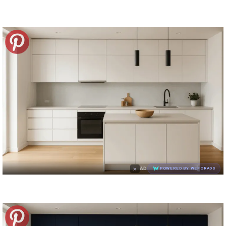
×
AD
POWERED BY WEFORADS