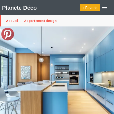
Planète Déco
+ Favoris
Accueil
Appartement design
›
🔍︎ Rechercher
🛍︎ Shop Planète Déco
ℹ︎ À propos
Appartement Design
Cabanes
Decoration Noël
Design Suédois En Quelques Photos
Idées Déco En 10 Photos
La Semaine Décoration Et Design
Maison En Ville
Méli-Mélo Suédois
Publi Reportage
Tendance
Interieurs Scandinaves
La Décoration Selon Votre Signe Astrologique
Les Trouvailles Déco Du Jour
Loft
Maison Appartement Écologique
Maison Container/container House
Maison D'hôtes
Maison Et Appartement Vintage
On Décode La Déco