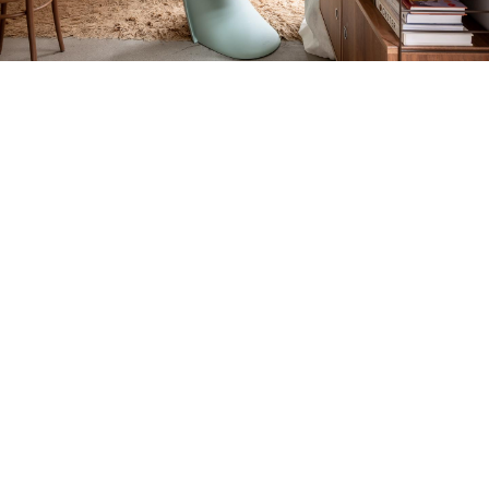
Petite Surface
Piscine
Question De Style
Renovation
Revue De Week End
Tiny House