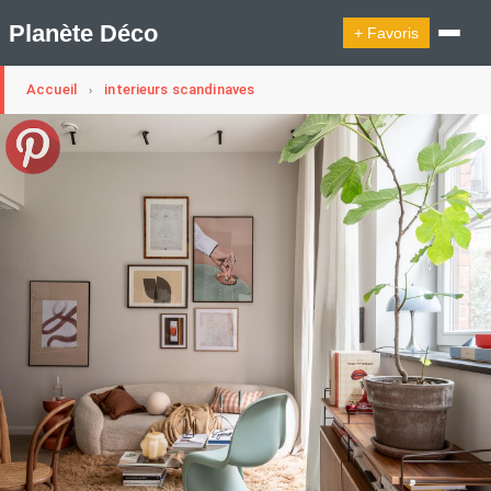
Planète Déco
+ Favoris
Accueil
interieurs scandinaves
›
🔍︎ Rechercher
🛍︎ Shop Planète Déco
ℹ︎ À propos
Appartement Design
Cabanes
Decoration Noël
Design Suédois En Quelques Photos
Idées Déco En 10 Photos
La Semaine Décoration Et Design
Maison En Ville
Méli-Mélo Suédois
Publi Reportage
Tendance
Interieurs Scandinaves
La Décoration Selon Votre Signe Astrologique
Les Trouvailles Déco Du Jour
Loft
Maison Appartement Écologique
Maison Container/container House
Maison D'hôtes
Maison Et Appartement Vintage
On Décode La Déco