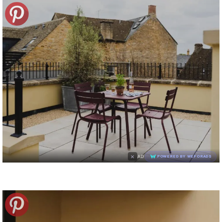
×
AD
POWERED BY WEFORADS