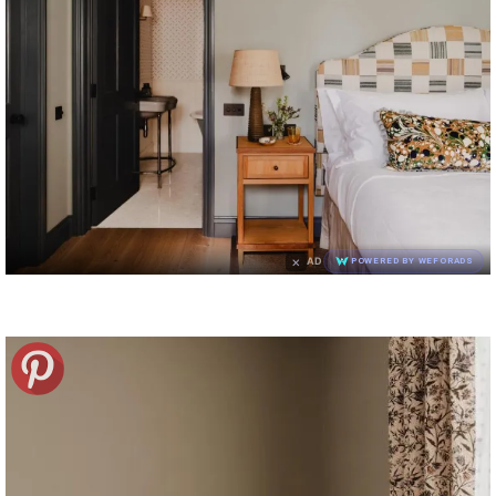
×
AD
POWERED BY WEFORADS