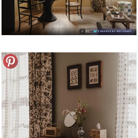
×
AD
POWERED BY WEFORADS