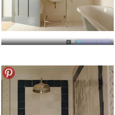
×
AD
POWERED BY WEFORADS