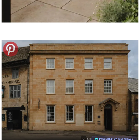
×
AD
POWERED BY WEFORADS