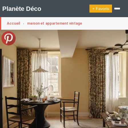
Planète Déco
+ Favoris
Accueil
maison et appartement vintage
›
🔍︎ Rechercher
🛍︎ Shop Planète Déco
ℹ︎ À propos
Appartement Design
Cabanes
Decoration Noël
Design Suédois En Quelques Photos
Idées Déco En 10 Photos
La Semaine Décoration Et Design
Maison En Ville
Méli-Mélo Suédois
Publi Reportage
Tendance
Interieurs Scandinaves
La Décoration Selon Votre Signe Astrologique
Les Trouvailles Déco Du Jour
Loft
Maison Appartement Écologique
Maison Container/container House
Maison D'hôtes
Maison Et Appartement Vintage
On Décode La Déco