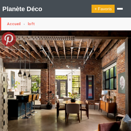
Planète Déco
+ Favoris
Accueil
loft
›
🔍︎ Rechercher
🛍︎ Shop Planète Déco
ℹ︎ À propos
Appartement Design
Cabanes
Decoration Noël
Design Suédois En Quelques Photos
Idées Déco En 10 Photos
La Semaine Décoration Et Design
Maison En Ville
Méli-Mélo Suédois
Publi Reportage
Tendance
Interieurs Scandinaves
La Décoration Selon Votre Signe Astrologique
Les Trouvailles Déco Du Jour
Loft
Maison Appartement Écologique
Maison Container/container House
Maison D'hôtes
Maison Et Appartement Vintage
On Décode La Déco