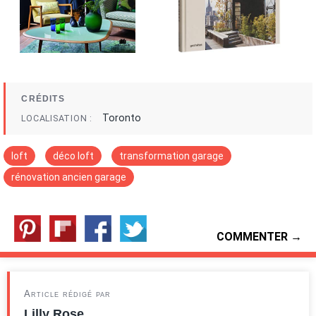
CRÉDITS
Toronto
LOCALISATION
loft
déco loft
transformation garage
rénovation ancien garage
COMMENTER →
Article rédigé par
Lilly Rose