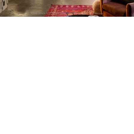
Petite Surface
Piscine
Question De Style
Renovation
Revue De Week End
Tiny House