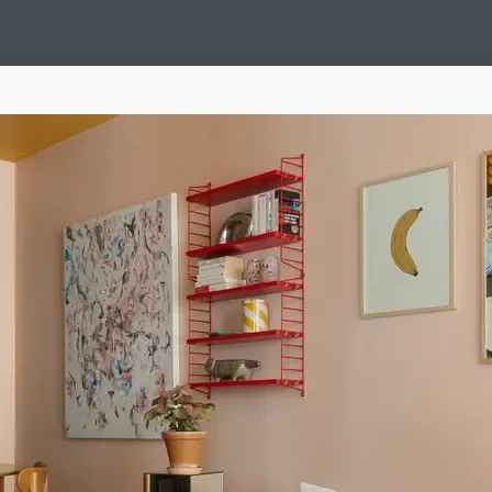
Design Suédois En Quelques Photos
Idées Déco En 10 Photos
La Se
nterieurs Scandinaves
La Décoration Selon Votre Signe Astrologique
L
tainer House
Maison D'hôtes
Maison Et Appartement Vintage
On 
d
Tiny House