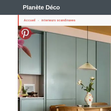
Planète Déco
Accueil
interieurs scandinaves
›
🛍︎ Shop Planète Déco
ℹ︎ À propos
Appartement Design
Cabanes
Decoration Noël
Méli-Mélo Suédois
Publi Reportage
Tendance
I
Maison Appartement Écologique
Maison Container/con
Question De Style
Renovation
Revue De Week En