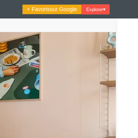
+ Favoris
sur Google
Explorer
▾
🔍︎ Rechercher
maine Décoration Et Design
Maison En Ville
es Trouvailles Déco Du Jour
Loft
Décode La Déco
Petite Surface
Piscine