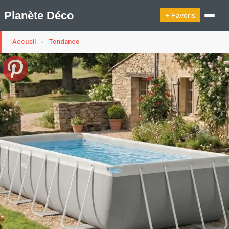
Planète Déco
+ Favoris
Accueil
Tendance
›
🔍︎ Rechercher
🛍︎ Shop Planète Déco
ℹ︎ À propos
Appartement Design
Cabanes
Decoration Noël
Design Suédois En Quelques Photos
Idées Déco En 10 Photos
La Semaine Décoration Et Design
Maison En Ville
Méli-Mélo Suédois
Publi Reportage
Tendance
Interieurs Scandinaves
La Décoration Selon Votre Signe Astrologique
Les Trouvailles Déco Du Jour
Loft
Maison Appartement Écologique
Maison Container/container House
Maison D'hôtes
Maison Et Appartement Vintage
On Décode La Déco