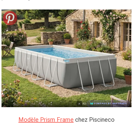
×
AD
POWERED BY WEFORADS
Modèle Prism Frame
chez Piscineco