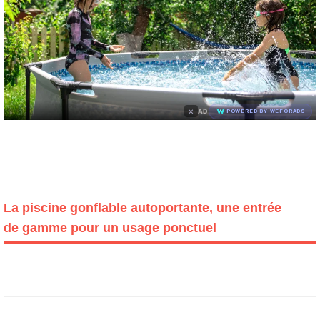
×
AD
POWERED BY WEFORADS
La piscine gonflable autoportante, une entrée
de gamme pour un usage ponctuel