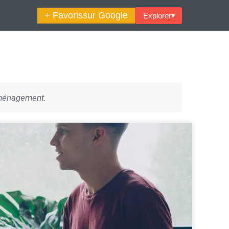
+ Favoris
sur Google
Explorer
▾
🔍︎ Rechercher
aménagement.
maine Décoration Et Design
Maison En Ville
es Trouvailles Déco Du Jour
Loft
Décode La Déco
Petite Surface
Piscine