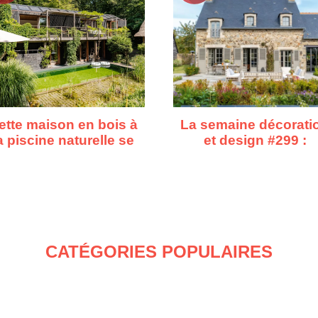
ette maison en bois à
La semaine décorati
a piscine naturelle se
et design #299 :
fond dans la forêt
d'Asnières à Cape
Town, dix repérage
déco
CATÉGORIES POPULAIRES