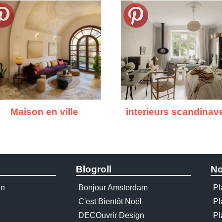
Maison en ville
interieurs scandinav
Blogroll
No
gn
Bonjour Amsterdam
Pl
C'est Bientôt Noël
Pl
DECOuvrir Design
Pl