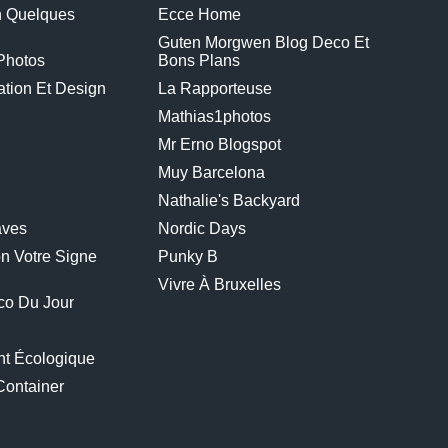
n Quelques
Ecce Home
Guten Morgwen Blog Deco Et
Photos
Bons Plans
tion Et Design
La Rapporteuse
Mathias1photos
Mr Erno Blogspot
Muy Barcelona
Nathalie's Backyard
aves
Nordic Days
n Votre Signe
Punky B
Vivre À Bruxelles
co Du Jour
t Écologique
container