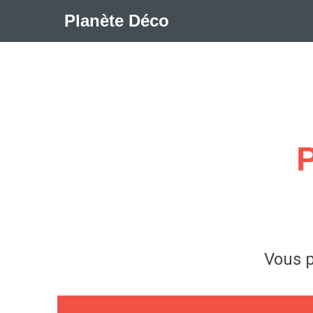
Planète Déco
🛍︎ Shop Planète Déco
ℹ︎ À propos
Appartement Design
Cabanes
Decoration Noël
Méli-Mélo Suédois
Publi Reportage
Tendance
I
Maison Appartement Écologique
Maison Container/con
Question De Style
Renovation
Revue De Week En
Vous p