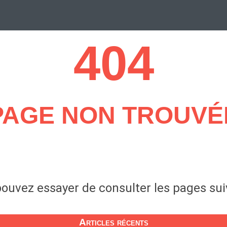
404
Design Suédois En Quelques Photos
Idées Déco En 10 Photos
La Se
PAGE NON TROUVÉ
nterieurs Scandinaves
La Décoration Selon Votre Signe Astrologique
L
tainer House
Maison D'hôtes
Maison Et Appartement Vintage
On 
d
Tiny House
ouvez essayer de consulter les pages su
Articles récents