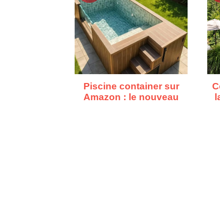
Piscine container sur
C
Amazon : le nouveau
l
bassin à moins de 10
000€