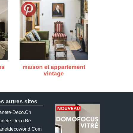
es
maison et appartement
vintage
s autres sites
anete-Deco.ch
anete-Deco.be
anetdecoworld.com