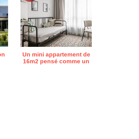
on
Un mini appartement de
16m2 pensé comme un
vrai premier chez-soi
s