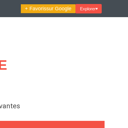
+ Favoris
sur Google
Explorer
▾
🔍︎ Rechercher
maine Décoration Et Design
Maison En Ville
E
es Trouvailles Déco Du Jour
Loft
Décode La Déco
Petite Surface
Piscine
ivantes