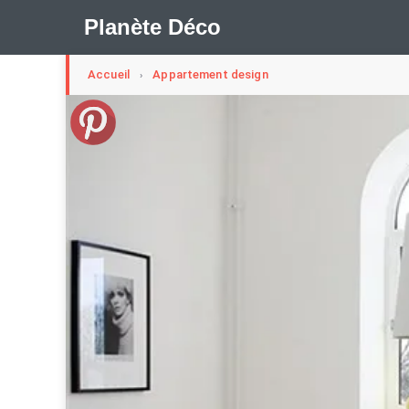
Planète Déco
Accueil
Appartement design
›
🛍︎ Shop Planète Déco
ℹ︎ À propos
Appartement Design
Cabanes
Decoration Noël
Méli-Mélo Suédois
Publi Reportage
Tendance
I
Maison Appartement Écologique
Maison Container/con
Question De Style
Renovation
Revue De Week En