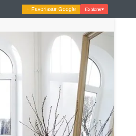
+ Favoris
sur Google
Explorer
▾
🔍︎ Rechercher
maine Décoration Et Design
Maison En Ville
es Trouvailles Déco Du Jour
Loft
Décode La Déco
Petite Surface
Piscine