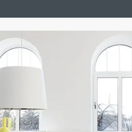
Design Suédois En Quelques Photos
Idées Déco En 10 Photos
La Se
nterieurs Scandinaves
La Décoration Selon Votre Signe Astrologique
L
tainer House
Maison D'hôtes
Maison Et Appartement Vintage
On 
d
Tiny House