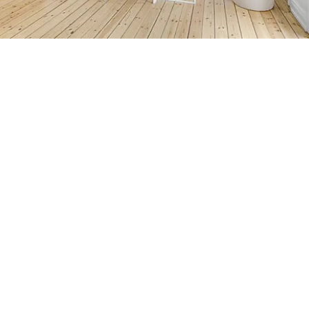
Petite Surface
Piscine
Question De Style
Renovation
Revue De Week End
Tiny House