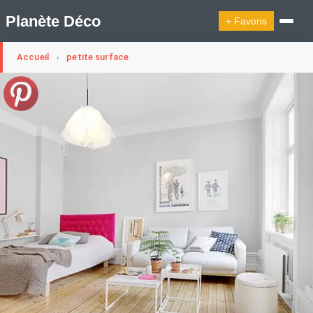
Planète Déco
+ Favoris
Accueil
petite surface
›
🔍︎ Rechercher
🛍︎ Shop Planète Déco
ℹ︎ À propos
Appartement Design
Cabanes
Decoration Noël
Design Suédois En Quelques Photos
Idées Déco En 10 Photos
La Semaine Décoration Et Design
Maison En Ville
Méli-Mélo Suédois
Publi Reportage
Tendance
Interieurs Scandinaves
La Décoration Selon Votre Signe Astrologique
Les Trouvailles Déco Du Jour
Loft
Maison Appartement Écologique
Maison Container/container House
Maison D'hôtes
Maison Et Appartement Vintage
On Décode La Déco