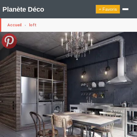
Planète Déco
+ Favoris
Accueil
loft
›
🔍︎ Rechercher
🛍︎ Shop Planète Déco
ℹ︎ À propos
Appartement Design
Cabanes
Decoration Noël
Design Suédois En Quelques Photos
Idées Déco En 10 Photos
La Semaine Décoration Et Design
Maison En Ville
Méli-Mélo Suédois
Publi Reportage
Tendance
Interieurs Scandinaves
La Décoration Selon Votre Signe Astrologique
Les Trouvailles Déco Du Jour
Loft
Maison Appartement Écologique
Maison Container/container House
Maison D'hôtes
Maison Et Appartement Vintage
On Décode La Déco