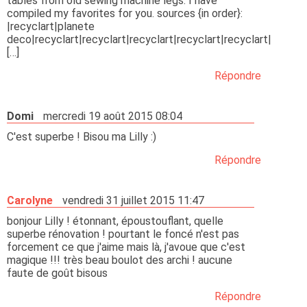
tables from old sewing machine legs. I have
compiled my favorites for you. sources {in order}:
|recyclart|planete
deco|recyclart|recyclart|recyclart|recyclart|recyclart|
[…]
Répondre
Domi
mercredi 19 août 2015 08:04
C'est superbe ! Bisou ma Lilly :)
Répondre
Carolyne
vendredi 31 juillet 2015 11:47
bonjour Lilly ! étonnant, époustouflant, quelle
superbe rénovation ! pourtant le foncé n'est pas
forcement ce que j'aime mais là, j'avoue que c'est
magique !!! très beau boulot des archi ! aucune
faute de goût bisous
Répondre