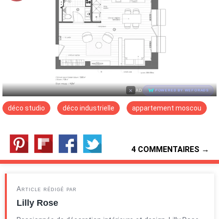
×
AD
POWERED BY WEFORADS
déco studio
déco industrielle
appartement moscou
4 COMMENTAIRES →
Article rédigé par
Lilly Rose