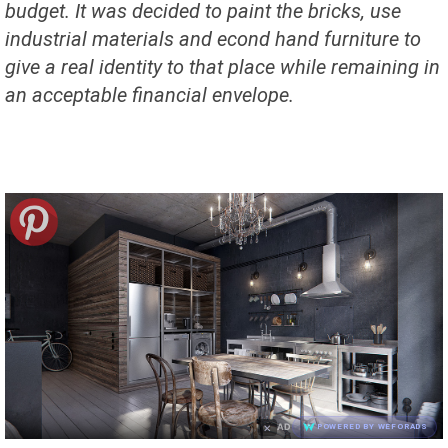
budget.
It was decided
to paint
the bricks
,
use
industrial
materials and
econd
hand furniture
to
give a
real identity
to that place
while
remaining in
an acceptable financial
envelope.
×
AD
POWERED BY WEFORADS