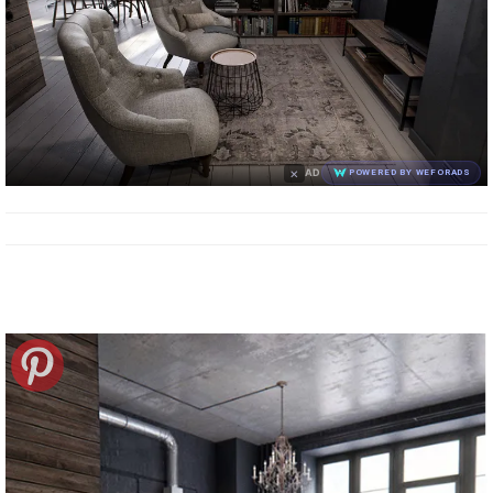
×
AD
POWERED BY WEFORADS