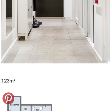
123m²