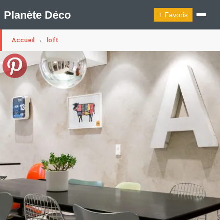
Planète Déco
+ Favoris
Accueil
loft
›
🔍︎ Rechercher
🛍︎ Shop Planète Déco
ℹ︎ À propos
Appartement Design
Cabanes
Decoration Noël
Design Suédois En Quelques Photos
Idées Déco En 10 Photos
La Semaine Décoration Et Design
Maison En Ville
Méli-Mélo Suédois
Publi Reportage
Tendance
Interieurs Scandinaves
La Décoration Selon Votre Signe Astrologique
Les Trouvailles Déco Du Jour
Loft
Maison Appartement Écologique
Maison Container/container House
Maison D'hôtes
Maison Et Appartement Vintage
On Décode La Déco