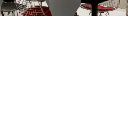
Petite Surface
Piscine
Question De Style
Renovation
Revue De Week End
Tiny House