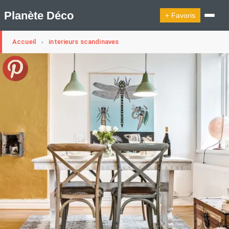
Planète Déco
+ Favoris
Accueil
interieurs scandinaves
›
🔍︎ Rechercher
🛍︎ Shop Planète Déco
ℹ︎ À propos
Appartement Design
Cabanes
Decoration Noël
Design Suédois En Quelques Photos
Idées Déco En 10 Photos
La Semaine Décoration Et Design
Maison En Ville
Méli-Mélo Suédois
Publi Reportage
Tendance
Interieurs Scandinaves
La Décoration Selon Votre Signe Astrologique
Les Trouvailles Déco Du Jour
Loft
Maison Appartement Écologique
Maison Container/container House
Maison D'hôtes
Maison Et Appartement Vintage
On Décode La Déco