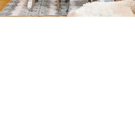
Petite Surface
Piscine
Question De Style
Renovation
Revue De Week End
Tiny House