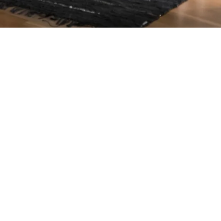
Petite Surface
Piscine
Question De Style
Renovation
Revue De Week End
Tiny House