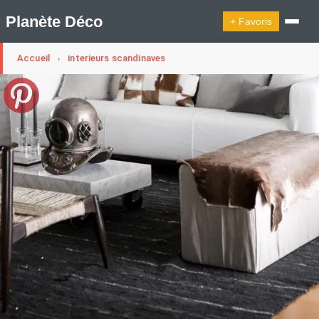
Planète Déco
+ Favoris
Accueil
interieurs scandinaves
›
🔍︎ Rechercher
🛍︎ Shop Planète Déco
ℹ︎ À propos
Appartement Design
Cabanes
Decoration Noël
Design Suédois En Quelques Photos
Idées Déco En 10 Photos
La Semaine Décoration Et Design
Maison En Ville
Méli-Mélo Suédois
Publi Reportage
Tendance
Interieurs Scandinaves
La Décoration Selon Votre Signe Astrologique
Les Trouvailles Déco Du Jour
Loft
Maison Appartement Écologique
Maison Container/container House
Maison D'hôtes
Maison Et Appartement Vintage
On Décode La Déco