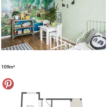
109m²