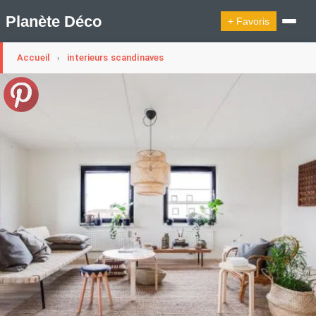
Planète Déco
+ Favoris
Accueil
interieurs scandinaves
›
🔍︎ Rechercher
🛍︎ Shop Planète Déco
ℹ︎ À propos
Appartement Design
Cabanes
Decoration Noël
Design Suédois En Quelques Photos
Idées Déco En 10 Photos
La Semaine Décoration Et Design
Maison En Ville
Méli-Mélo Suédois
Publi Reportage
Tendance
Interieurs Scandinaves
La Décoration Selon Votre Signe Astrologique
Les Trouvailles Déco Du Jour
Loft
Maison Appartement Écologique
Maison Container/container House
Maison D'hôtes
Maison Et Appartement Vintage
On Décode La Déco