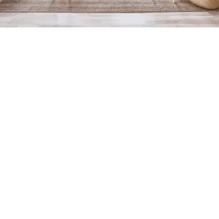
Petite Surface
Piscine
Question De Style
Renovation
Revue De Week End
Tiny House