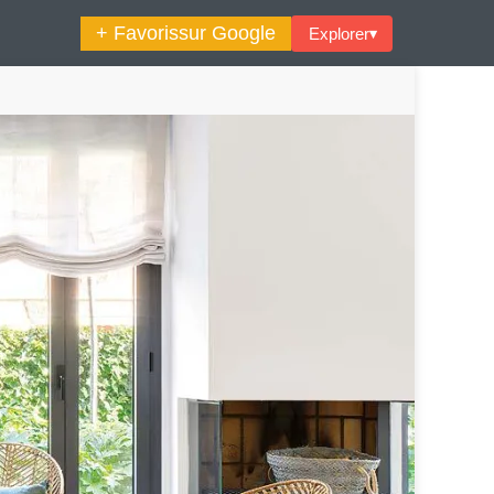
+ Favoris
sur Google
Explorer
▾
🔍︎ Rechercher
maine Décoration Et Design
Maison En Ville
es Trouvailles Déco Du Jour
Loft
Décode La Déco
Petite Surface
Piscine