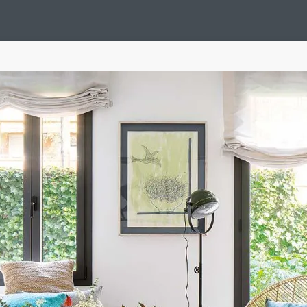
Design Suédois En Quelques Photos
Idées Déco En 10 Photos
La Se
nterieurs Scandinaves
La Décoration Selon Votre Signe Astrologique
L
tainer House
Maison D'hôtes
Maison Et Appartement Vintage
On 
d
Tiny House