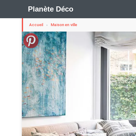
Planète Déco
Accueil
Maison en ville
›
🛍︎ Shop Planète Déco
ℹ︎ À propos
Appartement Design
Cabanes
Decoration Noël
Méli-Mélo Suédois
Publi Reportage
Tendance
I
Maison Appartement Écologique
Maison Container/con
Question De Style
Renovation
Revue De Week En