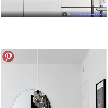
×
AD
POWERED BY WEFORADS