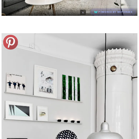
×
AD
POWERED BY WEFORADS