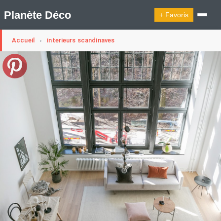
Planète Déco
+ Favoris
Accueil
interieurs scandinaves
›
🔍︎ Rechercher
🛍︎ Shop Planète Déco
ℹ︎ À propos
Appartement Design
Cabanes
Decoration Noël
Design Suédois En Quelques Photos
Idées Déco En 10 Photos
La Semaine Décoration Et Design
Maison En Ville
Méli-Mélo Suédois
Publi Reportage
Tendance
Interieurs Scandinaves
La Décoration Selon Votre Signe Astrologique
Les Trouvailles Déco Du Jour
Loft
Maison Appartement Écologique
Maison Container/container House
Maison D'hôtes
Maison Et Appartement Vintage
On Décode La Déco