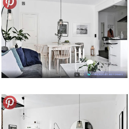
×
AD
POWERED BY WEFORADS