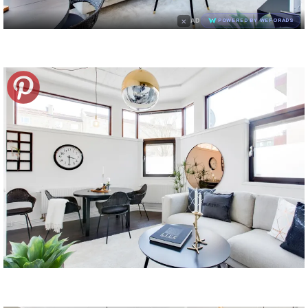
×
AD
POWERED BY WEFORADS