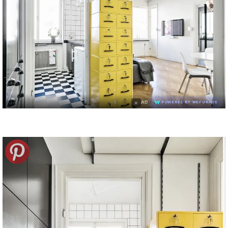
×
AD
POWERED BY WEFORADS