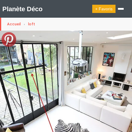
Planète Déco
+ Favoris
Accueil
loft
›
🔍︎ Rechercher
🛍︎ Shop Planète Déco
ℹ︎ À propos
Appartement Design
Cabanes
Decoration Noël
Design Suédois En Quelques Photos
Idées Déco En 10 Photos
La Semaine Décoration Et Design
Maison En Ville
Méli-Mélo Suédois
Publi Reportage
Tendance
Interieurs Scandinaves
La Décoration Selon Votre Signe Astrologique
Les Trouvailles Déco Du Jour
Loft
Maison Appartement Écologique
Maison Container/container House
Maison D'hôtes
Maison Et Appartement Vintage
On Décode La Déco