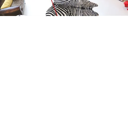
Petite Surface
Piscine
Question De Style
Renovation
Revue De Week End
Tiny House