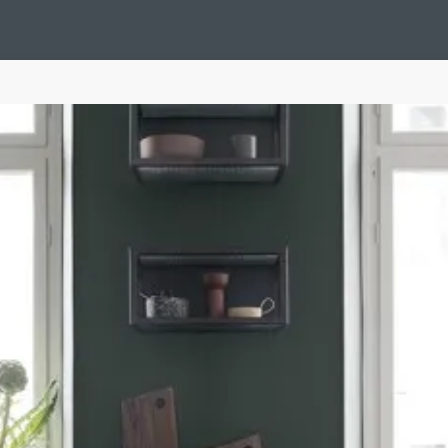
Design Suédois En Quelques Photos
Idées Déco En 10 Photos
La Se
nterieurs Scandinaves
La Décoration Selon Votre Signe Astrologique
L
tainer House
Maison D'hôtes
Maison Et Appartement Vintage
On 
d
Tiny House