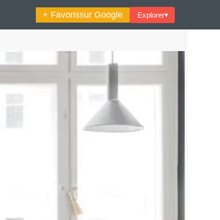
+ Favoris
sur Google
Explorer
▾
🔍︎ Rechercher
maine Décoration Et Design
Maison En Ville
es Trouvailles Déco Du Jour
Loft
Décode La Déco
Petite Surface
Piscine