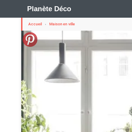
Planète Déco
Accueil
Maison en ville
›
🛍︎ Shop Planète Déco
ℹ︎ À propos
Appartement Design
Cabanes
Decoration Noël
Méli-Mélo Suédois
Publi Reportage
Tendance
I
Maison Appartement Écologique
Maison Container/con
Question De Style
Renovation
Revue De Week En