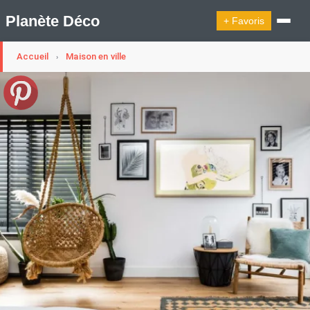
Planète Déco
+ Favoris
Accueil
Maison en ville
›
🔍︎ Rechercher
🛍︎ Shop Planète Déco
ℹ︎ À propos
Appartement Design
Cabanes
Decoration Noël
Design Suédois En Quelques Photos
Idées Déco En 10 Photos
La Semaine Décoration Et Design
Maison En Ville
Méli-Mélo Suédois
Publi Reportage
Tendance
Interieurs Scandinaves
La Décoration Selon Votre Signe Astrologique
Les Trouvailles Déco Du Jour
Loft
Maison Appartement Écologique
Maison Container/container House
Maison D'hôtes
Maison Et Appartement Vintage
On Décode La Déco