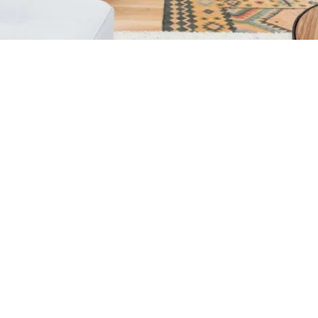
Petite Surface
Piscine
Question De Style
Renovation
Revue De Week End
Tiny House