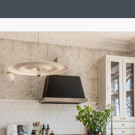
Design Suédois En Quelques Photos
Idées Déco En 10 Photos
La Se
nterieurs Scandinaves
La Décoration Selon Votre Signe Astrologique
L
tainer House
Maison D'hôtes
Maison Et Appartement Vintage
On 
d
Tiny House