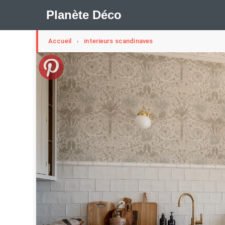
Planète Déco
Accueil
interieurs scandinaves
›
🛍︎ Shop Planète Déco
ℹ︎ À propos
Appartement Design
Cabanes
Decoration Noël
Méli-Mélo Suédois
Publi Reportage
Tendance
I
Maison Appartement Écologique
Maison Container/con
Question De Style
Renovation
Revue De Week En