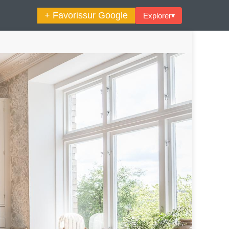
+ Favoris
sur Google
Explorer
▾
🔍︎ Rechercher
maine Décoration Et Design
Maison En Ville
es Trouvailles Déco Du Jour
Loft
Décode La Déco
Petite Surface
Piscine