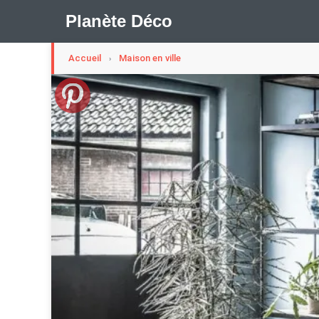
Planète Déco
Accueil
Maison en ville
›
🛍︎ Shop Planète Déco
ℹ︎ À propos
Appartement Design
Cabanes
Decoration Noël
Méli-Mélo Suédois
Publi Reportage
Tendance
I
Maison Appartement Écologique
Maison Container/con
Question De Style
Renovation
Revue De Week En