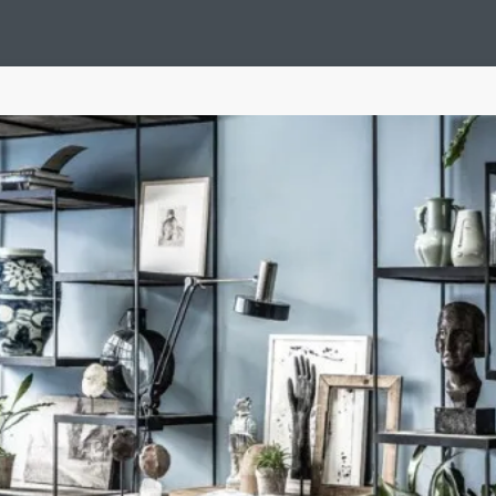
Design Suédois En Quelques Photos
Idées Déco En 10 Photos
La Se
nterieurs Scandinaves
La Décoration Selon Votre Signe Astrologique
L
tainer House
Maison D'hôtes
Maison Et Appartement Vintage
On 
d
Tiny House