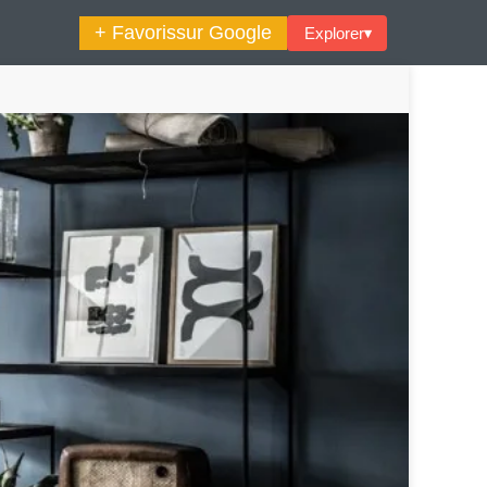
+ Favoris
sur Google
Explorer
▾
🔍︎ Rechercher
maine Décoration Et Design
Maison En Ville
es Trouvailles Déco Du Jour
Loft
Décode La Déco
Petite Surface
Piscine