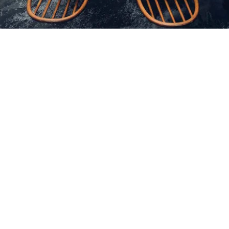
Petite Surface
Piscine
Question De Style
Renovation
Revue De Week End
Tiny House