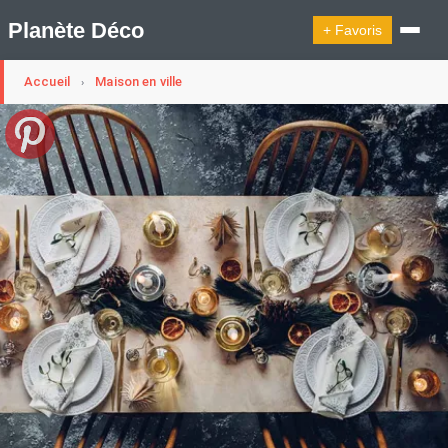
Planète Déco
+ Favoris
Accueil
Maison en ville
›
🔍︎ Rechercher
🛍︎ Shop Planète Déco
ℹ︎ À propos
Appartement Design
Cabanes
Decoration Noël
Design Suédois En Quelques Photos
Idées Déco En 10 Photos
La Semaine Décoration Et Design
Maison En Ville
Méli-Mélo Suédois
Publi Reportage
Tendance
Interieurs Scandinaves
La Décoration Selon Votre Signe Astrologique
Les Trouvailles Déco Du Jour
Loft
Maison Appartement Écologique
Maison Container/container House
Maison D'hôtes
Maison Et Appartement Vintage
On Décode La Déco