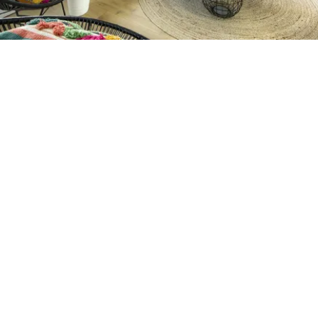
Petite Surface
Piscine
Question De Style
Renovation
Revue De Week End
Tiny House