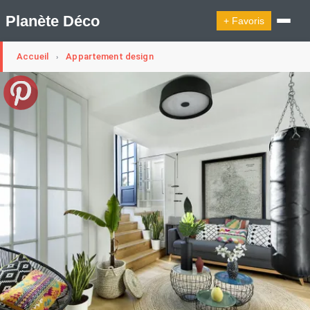
Planète Déco
+ Favoris
Accueil
Appartement design
›
🔍︎ Rechercher
🛍︎ Shop Planète Déco
ℹ︎ À propos
Appartement Design
Cabanes
Decoration Noël
Design Suédois En Quelques Photos
Idées Déco En 10 Photos
La Semaine Décoration Et Design
Maison En Ville
Méli-Mélo Suédois
Publi Reportage
Tendance
Interieurs Scandinaves
La Décoration Selon Votre Signe Astrologique
Les Trouvailles Déco Du Jour
Loft
Maison Appartement Écologique
Maison Container/container House
Maison D'hôtes
Maison Et Appartement Vintage
On Décode La Déco