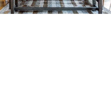
Petite Surface
Piscine
Question De Style
Renovation
Revue De Week End
Tiny House