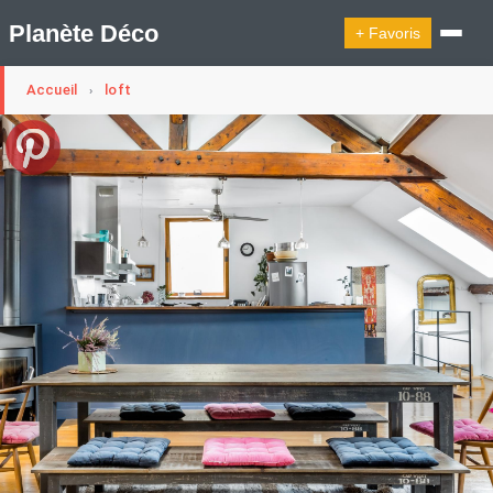
Planète Déco
+ Favoris
Accueil
loft
›
🔍︎ Rechercher
🛍︎ Shop Planète Déco
ℹ︎ À propos
Appartement Design
Cabanes
Decoration Noël
Design Suédois En Quelques Photos
Idées Déco En 10 Photos
La Semaine Décoration Et Design
Maison En Ville
Méli-Mélo Suédois
Publi Reportage
Tendance
Interieurs Scandinaves
La Décoration Selon Votre Signe Astrologique
Les Trouvailles Déco Du Jour
Loft
Maison Appartement Écologique
Maison Container/container House
Maison D'hôtes
Maison Et Appartement Vintage
On Décode La Déco