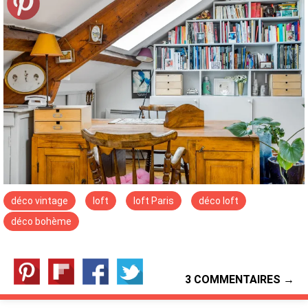
déco vintage
loft
loft Paris
déco loft
déco bohème
3 COMMENTAIRES →