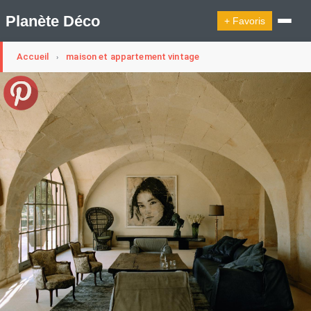
Planète Déco
+ Favoris
Accueil
maison et appartement vintage
›
🔍︎ Rechercher
🛍︎ Shop Planète Déco
ℹ︎ À propos
Appartement Design
Cabanes
Decoration Noël
Design Suédois En Quelques Photos
Idées Déco En 10 Photos
La Semaine Décoration Et Design
Maison En Ville
Méli-Mélo Suédois
Publi Reportage
Tendance
Interieurs Scandinaves
La Décoration Selon Votre Signe Astrologique
Les Trouvailles Déco Du Jour
Loft
Maison Appartement Écologique
Maison Container/container House
Maison D'hôtes
Maison Et Appartement Vintage
On Décode La Déco