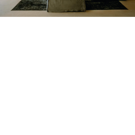
Petite Surface
Piscine
Question De Style
Renovation
Revue De Week End
Tiny House