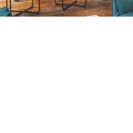
Petite Surface
Piscine
Question De Style
Renovation
Revue De Week End
Tiny House