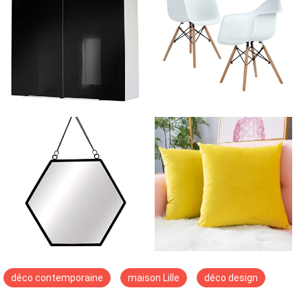
déco contemporaine
maison Lille
déco design