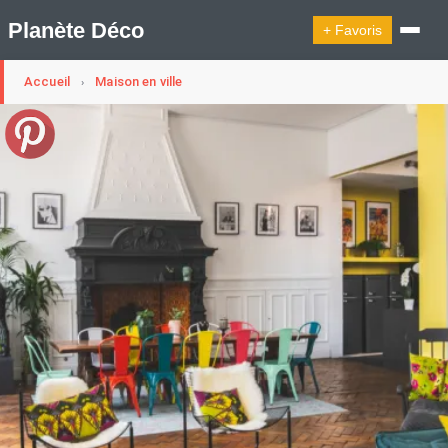
Planète Déco
+ Favoris
Accueil
Maison en ville
›
🔍︎ Rechercher
🛍︎ Shop Planète Déco
ℹ︎ À propos
Appartement Design
Cabanes
Decoration Noël
Design Suédois En Quelques Photos
Idées Déco En 10 Photos
La Semaine Décoration Et Design
Maison En Ville
Méli-Mélo Suédois
Publi Reportage
Tendance
Interieurs Scandinaves
La Décoration Selon Votre Signe Astrologique
Les Trouvailles Déco Du Jour
Loft
Maison Appartement Écologique
Maison Container/container House
Maison D'hôtes
Maison Et Appartement Vintage
On Décode La Déco