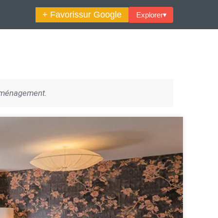
+ Favoris
sur Google
Explorer
▾
🔍︎ Rechercher
’aménagement.
maine Décoration Et Design
Maison En Ville
es Trouvailles Déco Du Jour
Loft
Décode La Déco
Petite Surface
Piscine