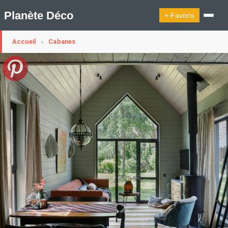
Planète Déco
+ Favoris
Accueil
Cabanes
›
🔍︎ Rechercher
🛍︎ Shop Planète Déco
ℹ︎ À propos
Appartement Design
Cabanes
Decoration Noël
Design Suédois En Quelques Photos
Idées Déco En 10 Photos
La Semaine Décoration Et Design
Maison En Ville
Méli-Mélo Suédois
Publi Reportage
Tendance
Interieurs Scandinaves
La Décoration Selon Votre Signe Astrologique
Les Trouvailles Déco Du Jour
Loft
Maison Appartement Écologique
Maison Container/container House
Maison D'hôtes
Maison Et Appartement Vintage
On Décode La Déco