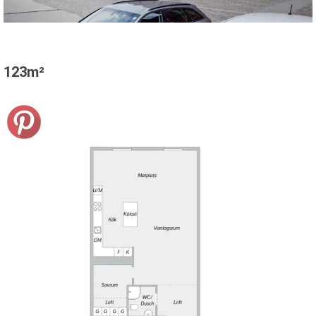
123m²