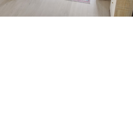
Petite Surface
Piscine
Question De Style
Renovation
Revue De Week End
Tiny House