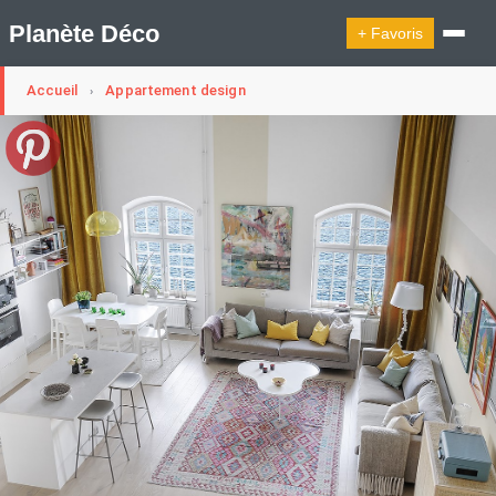
Planète Déco
+ Favoris
Accueil
Appartement design
›
🔍︎ Rechercher
🛍︎ Shop Planète Déco
ℹ︎ À propos
Appartement Design
Cabanes
Decoration Noël
Design Suédois En Quelques Photos
Idées Déco En 10 Photos
La Semaine Décoration Et Design
Maison En Ville
Méli-Mélo Suédois
Publi Reportage
Tendance
Interieurs Scandinaves
La Décoration Selon Votre Signe Astrologique
Les Trouvailles Déco Du Jour
Loft
Maison Appartement Écologique
Maison Container/container House
Maison D'hôtes
Maison Et Appartement Vintage
On Décode La Déco