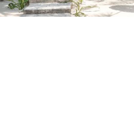
Petite Surface
Piscine
Question De Style
Renovation
Revue De Week End
Tiny House