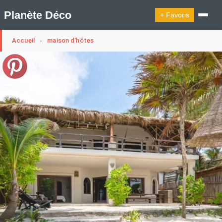
Planète Déco
+ Favoris
Accueil
maison d'hôtes
›
🔍︎ Rechercher
🛍︎ Shop Planète Déco
ℹ︎ À propos
Appartement Design
Cabanes
Decoration Noël
Design Suédois En Quelques Photos
Idées Déco En 10 Photos
La Semaine Décoration Et Design
Maison En Ville
Méli-Mélo Suédois
Publi Reportage
Tendance
Interieurs Scandinaves
La Décoration Selon Votre Signe Astrologique
Les Trouvailles Déco Du Jour
Loft
Maison Appartement Écologique
Maison Container/container House
Maison D'hôtes
Maison Et Appartement Vintage
On Décode La Déco