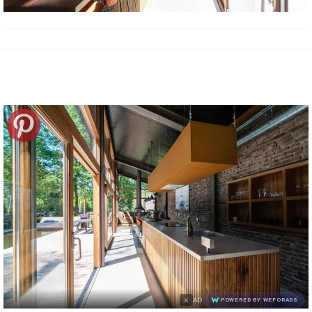
×
AD
POWERED BY WEFORADS