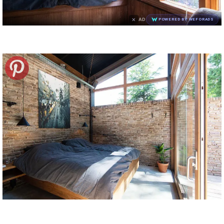
×
AD
POWERED BY WEFORADS