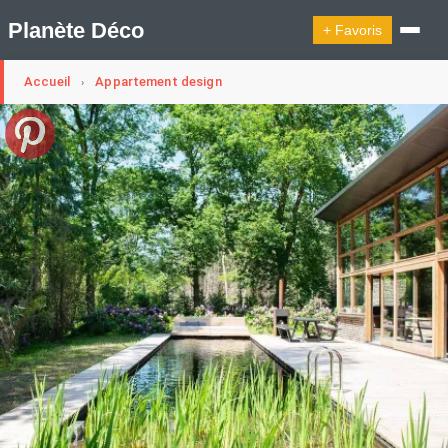
Planète Déco
+ Favoris
Accueil
Appartement design
›
🔍︎ Rechercher
🛍︎ Shop Planète Déco
ℹ︎ À propos
Appartement Design
Cabanes
Decoration Noël
Design Suédois En Quelques Photos
Idées Déco En 10 Photos
La Semaine Décoration Et Design
Maison En Ville
Méli-Mélo Suédois
Publi Reportage
Tendance
Interieurs Scandinaves
La Décoration Selon Votre Signe Astrologique
Les Trouvailles Déco Du Jour
Loft
Maison Appartement Écologique
Maison Container/container House
Maison D'hôtes
Maison Et Appartement Vintage
On Décode La Déco