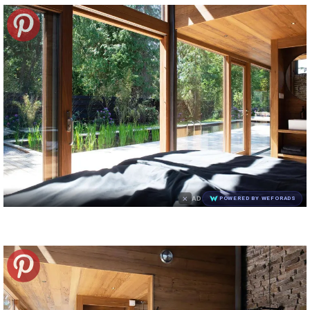
×
AD
POWERED BY WEFORADS