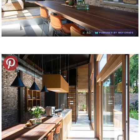
×
AD
POWERED BY WEFORADS