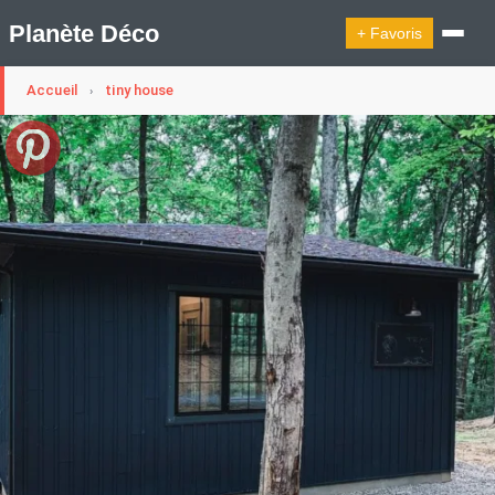
Planète Déco
+ Favoris
Accueil
tiny house
›
🔍︎ Rechercher
🛍︎ Shop Planète Déco
ℹ︎ À propos
Appartement Design
Cabanes
Decoration Noël
Design Suédois En Quelques Photos
Idées Déco En 10 Photos
La Semaine Décoration Et Design
Maison En Ville
Méli-Mélo Suédois
Publi Reportage
Tendance
Interieurs Scandinaves
La Décoration Selon Votre Signe Astrologique
Les Trouvailles Déco Du Jour
Loft
Maison Appartement Écologique
Maison Container/container House
Maison D'hôtes
Maison Et Appartement Vintage
On Décode La Déco