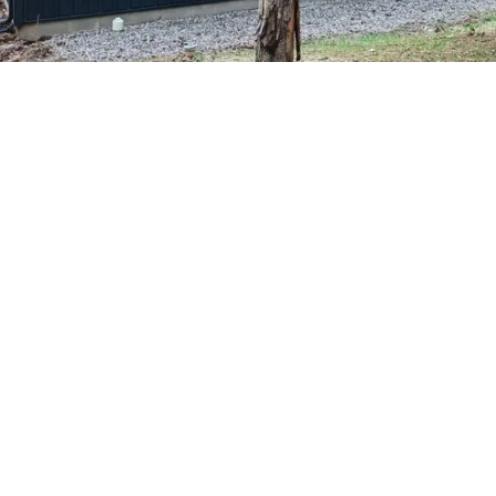
Petite Surface
Piscine
Question De Style
Renovation
Revue De Week End
Tiny House