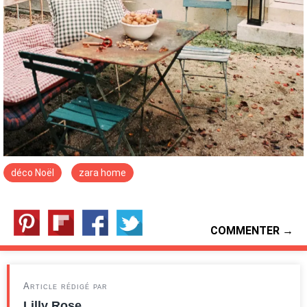
déco Noël
zara home
COMMENTER →
Article rédigé par
Lilly Rose