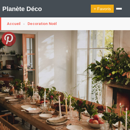
Planète Déco
+ Favoris
Accueil
Decoration Noël
›
🔍︎ Rechercher
🛍︎ Shop Planète Déco
ℹ︎ À propos
Appartement Design
Cabanes
Decoration Noël
Design Suédois En Quelques Photos
Idées Déco En 10 Photos
La Semaine Décoration Et Design
Maison En Ville
Méli-Mélo Suédois
Publi Reportage
Tendance
Interieurs Scandinaves
La Décoration Selon Votre Signe Astrologique
Les Trouvailles Déco Du Jour
Loft
Maison Appartement Écologique
Maison Container/container House
Maison D'hôtes
Maison Et Appartement Vintage
On Décode La Déco