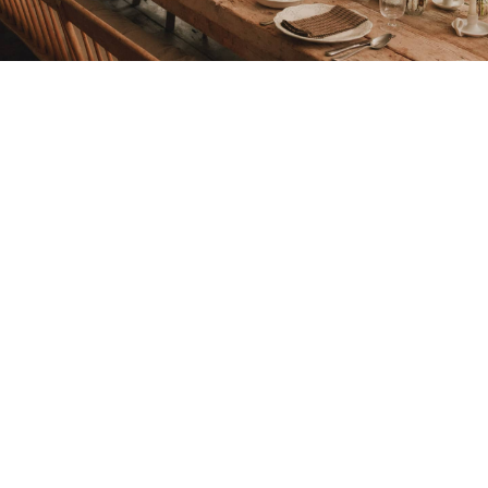
Petite Surface
Piscine
Question De Style
Renovation
Revue De Week End
Tiny House