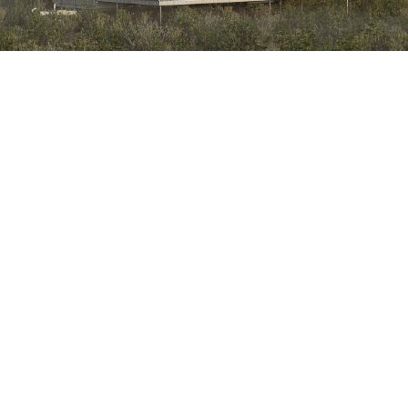
Petite Surface
Piscine
Question De Style
Renovation
Revue De Week End
Tiny House