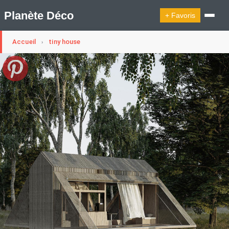
Planète Déco
+ Favoris
Accueil
tiny house
›
🔍︎ Rechercher
🛍︎ Shop Planète Déco
ℹ︎ À propos
Appartement Design
Cabanes
Decoration Noël
Design Suédois En Quelques Photos
Idées Déco En 10 Photos
La Semaine Décoration Et Design
Maison En Ville
Méli-Mélo Suédois
Publi Reportage
Tendance
Interieurs Scandinaves
La Décoration Selon Votre Signe Astrologique
Les Trouvailles Déco Du Jour
Loft
Maison Appartement Écologique
Maison Container/container House
Maison D'hôtes
Maison Et Appartement Vintage
On Décode La Déco