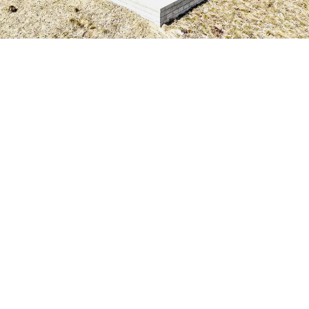
Petite Surface
Piscine
Question De Style
Renovation
Revue De Week End
Tiny House