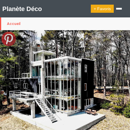
Planète Déco
+ Favoris
Accueil
🔍︎ Rechercher
🛍︎ Shop Planète Déco
ℹ︎ À propos
Appartement Design
Cabanes
Decoration Noël
Design Suédois En Quelques Photos
Idées Déco En 10 Photos
La Semaine Décoration Et Design
Maison En Ville
Méli-Mélo Suédois
Publi Reportage
Tendance
Interieurs Scandinaves
La Décoration Selon Votre Signe Astrologique
Les Trouvailles Déco Du Jour
Loft
Maison Appartement Écologique
Maison Container/container House
Maison D'hôtes
Maison Et Appartement Vintage
On Décode La Déco