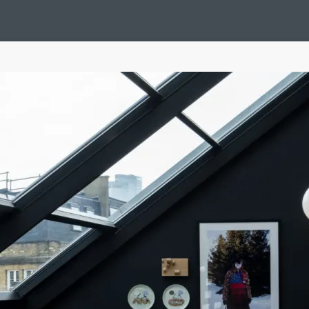
Design Suédois En Quelques Photos
Idées Déco En 10 Photos
La Se
nterieurs Scandinaves
La Décoration Selon Votre Signe Astrologique
L
tainer House
Maison D'hôtes
Maison Et Appartement Vintage
On 
d
Tiny House