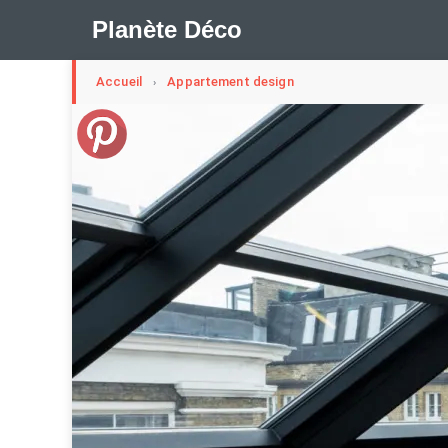
Planète Déco
Accueil
Appartement design
›
🛍︎ Shop Planète Déco
ℹ︎ À propos
Appartement Design
Cabanes
Decoration Noël
Méli-Mélo Suédois
Publi Reportage
Tendance
I
Maison Appartement Écologique
Maison Container/con
Question De Style
Renovation
Revue De Week En