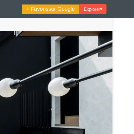
+ Favoris
sur Google
Explorer
▾
🔍︎ Rechercher
maine Décoration Et Design
Maison En Ville
es Trouvailles Déco Du Jour
Loft
Décode La Déco
Petite Surface
Piscine