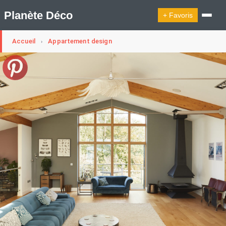
Planète Déco
+ Favoris
Accueil
Appartement design
›
🔍︎ Rechercher
🛍︎ Shop Planète Déco
ℹ︎ À propos
Appartement Design
Cabanes
Decoration Noël
Design Suédois En Quelques Photos
Idées Déco En 10 Photos
La Semaine Décoration Et Design
Maison En Ville
Méli-Mélo Suédois
Publi Reportage
Tendance
Interieurs Scandinaves
La Décoration Selon Votre Signe Astrologique
Les Trouvailles Déco Du Jour
Loft
Maison Appartement Écologique
Maison Container/container House
Maison D'hôtes
Maison Et Appartement Vintage
On Décode La Déco