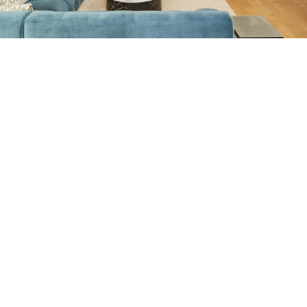
Petite Surface
Piscine
Question De Style
Renovation
Revue De Week End
Tiny House