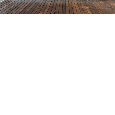
Petite Surface
Piscine
Question De Style
Renovation
Revue De Week End
Tiny House