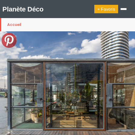
Planète Déco
+ Favoris
Accueil
🔍︎ Rechercher
🛍︎ Shop Planète Déco
ℹ︎ À propos
Appartement Design
Cabanes
Decoration Noël
Design Suédois En Quelques Photos
Idées Déco En 10 Photos
La Semaine Décoration Et Design
Maison En Ville
Méli-Mélo Suédois
Publi Reportage
Tendance
Interieurs Scandinaves
La Décoration Selon Votre Signe Astrologique
Les Trouvailles Déco Du Jour
Loft
Maison Appartement Écologique
Maison Container/container House
Maison D'hôtes
Maison Et Appartement Vintage
On Décode La Déco