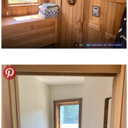
×
AD
POWERED BY WEFORADS