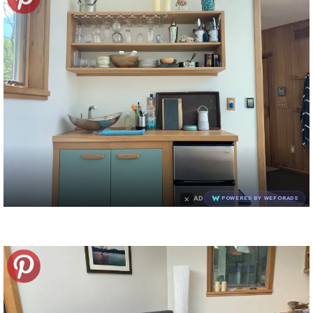
×
AD
POWERED BY WEFORADS