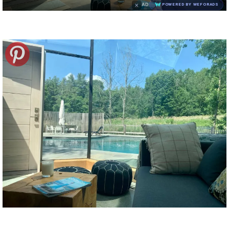
×
AD
POWERED BY WEFORADS