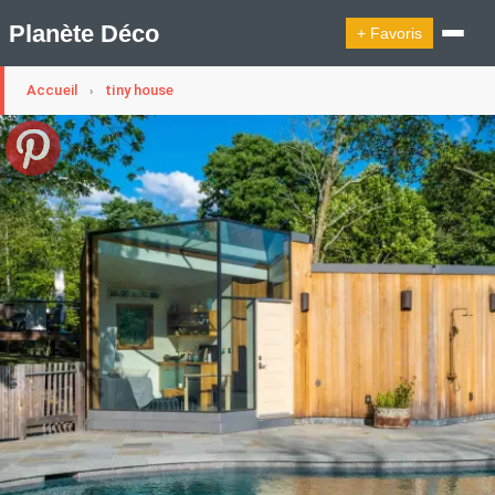
Planète Déco
+ Favoris
Accueil
tiny house
›
🔍︎ Rechercher
🛍︎ Shop Planète Déco
ℹ︎ À propos
Appartement Design
Cabanes
Decoration Noël
Design Suédois En Quelques Photos
Idées Déco En 10 Photos
La Semaine Décoration Et Design
Maison En Ville
Méli-Mélo Suédois
Publi Reportage
Tendance
Interieurs Scandinaves
La Décoration Selon Votre Signe Astrologique
Les Trouvailles Déco Du Jour
Loft
Maison Appartement Écologique
Maison Container/container House
Maison D'hôtes
Maison Et Appartement Vintage
On Décode La Déco