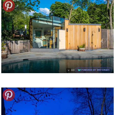
×
AD
POWERED BY WEFORADS