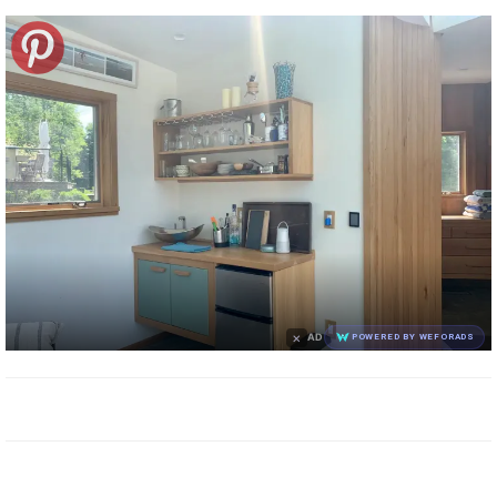
×
AD
POWERED BY WEFORADS