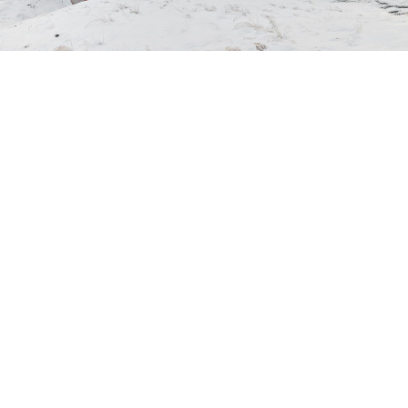
Petite Surface
Piscine
Question De Style
Renovation
Revue De Week End
Tiny House