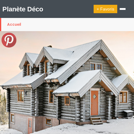
Planète Déco
+ Favoris
Accueil
🔍︎ Rechercher
🛍︎ Shop Planète Déco
ℹ︎ À propos
Appartement Design
Cabanes
Decoration Noël
Design Suédois En Quelques Photos
Idées Déco En 10 Photos
La Semaine Décoration Et Design
Maison En Ville
Méli-Mélo Suédois
Publi Reportage
Tendance
Interieurs Scandinaves
La Décoration Selon Votre Signe Astrologique
Les Trouvailles Déco Du Jour
Loft
Maison Appartement Écologique
Maison Container/container House
Maison D'hôtes
Maison Et Appartement Vintage
On Décode La Déco