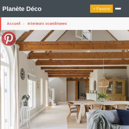
Planète Déco
+ Favoris
Accueil
interieurs scandinaves
›
🔍︎ Rechercher
🛍︎ Shop Planète Déco
ℹ︎ À propos
Appartement Design
Cabanes
Decoration Noël
Design Suédois En Quelques Photos
Idées Déco En 10 Photos
La Semaine Décoration Et Design
Maison En Ville
Méli-Mélo Suédois
Publi Reportage
Tendance
Interieurs Scandinaves
La Décoration Selon Votre Signe Astrologique
Les Trouvailles Déco Du Jour
Loft
Maison Appartement Écologique
Maison Container/container House
Maison D'hôtes
Maison Et Appartement Vintage
On Décode La Déco