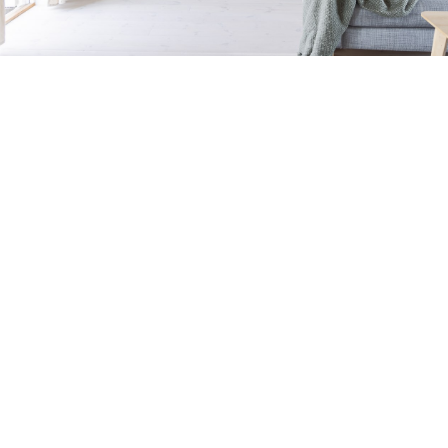
Petite Surface
Piscine
Question De Style
Renovation
Revue De Week End
Tiny House