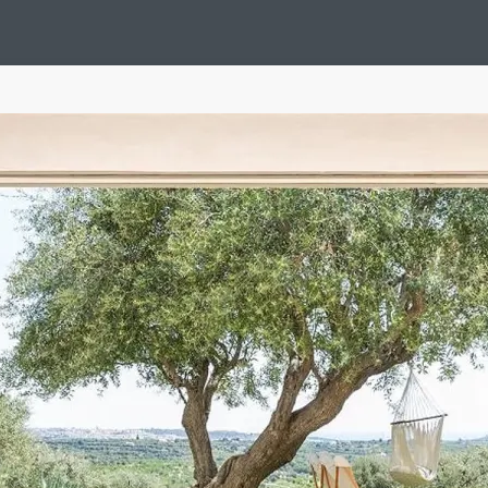
Design Suédois En Quelques Photos
Idées Déco En 10 Photos
La Se
nterieurs Scandinaves
La Décoration Selon Votre Signe Astrologique
L
tainer House
Maison D'hôtes
Maison Et Appartement Vintage
On 
d
Tiny House