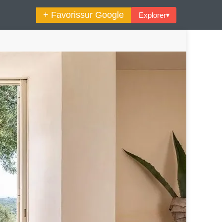
+ Favoris
sur Google
Explorer
▾
🔍︎ Rechercher
maine Décoration Et Design
Maison En Ville
es Trouvailles Déco Du Jour
Loft
Décode La Déco
Petite Surface
Piscine