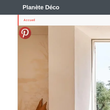
Planète Déco
Accueil
🛍︎ Shop Planète Déco
ℹ︎ À propos
Appartement Design
Cabanes
Decoration Noël
Méli-Mélo Suédois
Publi Reportage
Tendance
I
Maison Appartement Écologique
Maison Container/con
Question De Style
Renovation
Revue De Week En