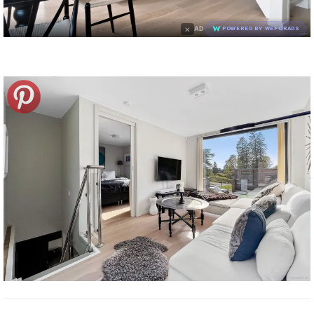
×
AD
POWERED BY WEFORADS