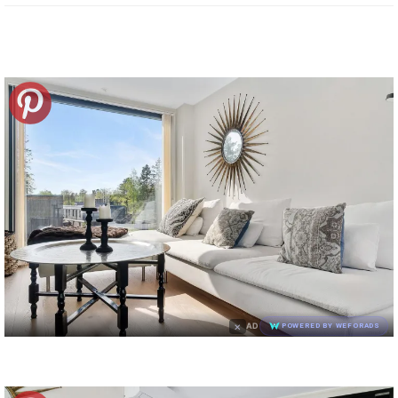
×
AD
POWERED BY WEFORADS