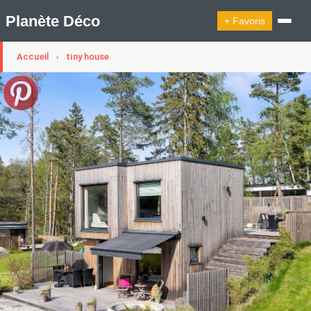
Planète Déco
+ Favoris
Accueil
tiny house
›
🔍︎ Rechercher
🛍︎ Shop Planète Déco
ℹ︎ À propos
Appartement Design
Cabanes
Decoration Noël
Design Suédois En Quelques Photos
Idées Déco En 10 Photos
La Semaine Décoration Et Design
Maison En Ville
Méli-Mélo Suédois
Publi Reportage
Tendance
Interieurs Scandinaves
La Décoration Selon Votre Signe Astrologique
Les Trouvailles Déco Du Jour
Loft
Maison Appartement Écologique
Maison Container/container House
Maison D'hôtes
Maison Et Appartement Vintage
On Décode La Déco