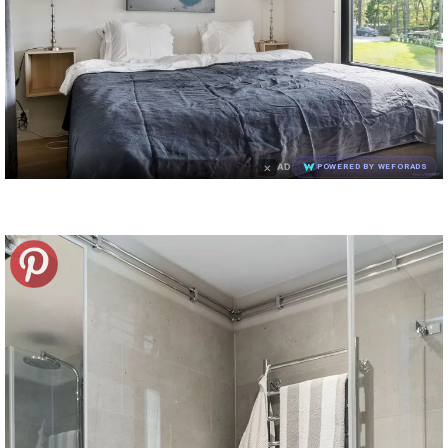
×
AD
POWERED BY WEFORADS