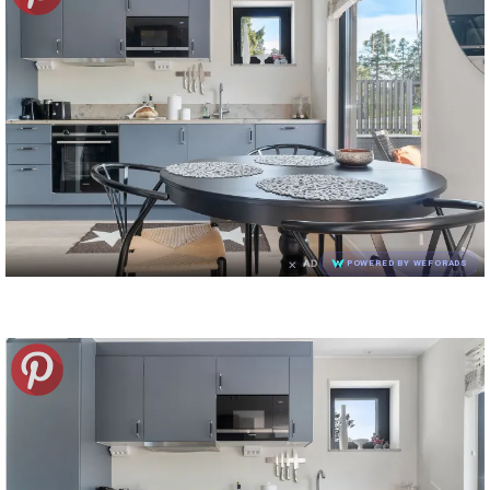
×
AD
POWERED BY WEFORADS