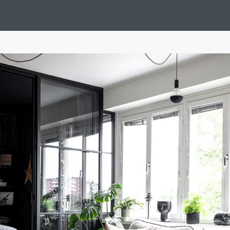
Design Suédois En Quelques Photos
Idées Déco En 10 Photos
La Se
nterieurs Scandinaves
La Décoration Selon Votre Signe Astrologique
L
tainer House
Maison D'hôtes
Maison Et Appartement Vintage
On 
d
Tiny House