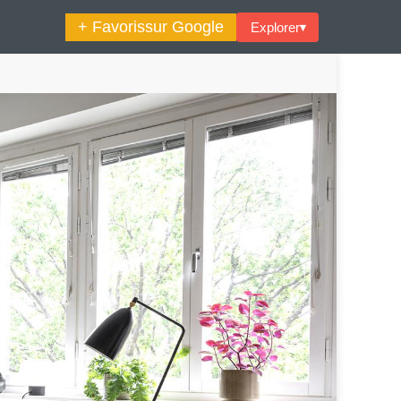
+ Favoris
sur Google
Explorer
▾
🔍︎ Rechercher
maine Décoration Et Design
Maison En Ville
es Trouvailles Déco Du Jour
Loft
Décode La Déco
Petite Surface
Piscine