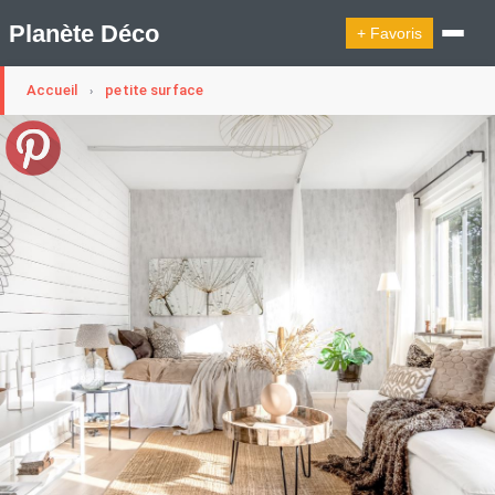
Planète Déco
+ Favoris
Accueil
petite surface
›
🔍︎ Rechercher
🛍︎ Shop Planète Déco
ℹ︎ À propos
Appartement Design
Cabanes
Decoration Noël
Design Suédois En Quelques Photos
Idées Déco En 10 Photos
La Semaine Décoration Et Design
Maison En Ville
Méli-Mélo Suédois
Publi Reportage
Tendance
Interieurs Scandinaves
La Décoration Selon Votre Signe Astrologique
Les Trouvailles Déco Du Jour
Loft
Maison Appartement Écologique
Maison Container/container House
Maison D'hôtes
Maison Et Appartement Vintage
On Décode La Déco