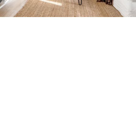
Petite Surface
Piscine
Question De Style
Renovation
Revue De Week End
Tiny House