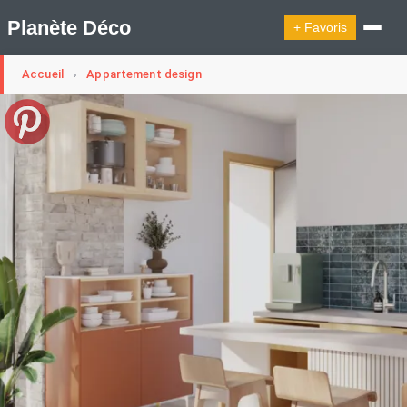
Planète Déco
+ Favoris
Accueil
Appartement design
›
🔍︎ Rechercher
🛍︎ Shop Planète Déco
ℹ︎ À propos
Appartement Design
Cabanes
Decoration Noël
Design Suédois En Quelques Photos
Idées Déco En 10 Photos
La Semaine Décoration Et Design
Maison En Ville
Méli-Mélo Suédois
Publi Reportage
Tendance
Interieurs Scandinaves
La Décoration Selon Votre Signe Astrologique
Les Trouvailles Déco Du Jour
Loft
Maison Appartement Écologique
Maison Container/container House
Maison D'hôtes
Maison Et Appartement Vintage
On Décode La Déco