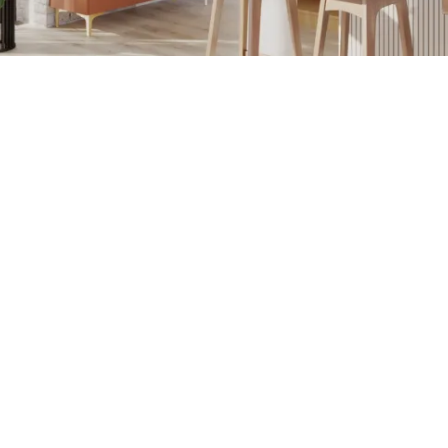
Petite Surface
Piscine
Question De Style
Renovation
Revue De Week End
Tiny House