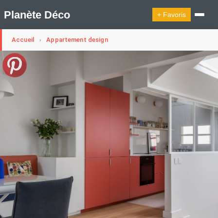
Planète Déco
+ Favoris
Accueil
Appartement design
›
🔍︎ Rechercher
🛍︎ Shop Planète Déco
ℹ︎ À propos
Appartement Design
Cabanes
Decoration Noël
Design Suédois En Quelques Photos
Idées Déco En 10 Photos
La Semaine Décoration Et Design
Maison En Ville
Méli-Mélo Suédois
Publi Reportage
Tendance
Interieurs Scandinaves
La Décoration Selon Votre Signe Astrologique
Les Trouvailles Déco Du Jour
Loft
Maison Appartement Écologique
Maison Container/container House
Maison D'hôtes
Maison Et Appartement Vintage
On Décode La Déco