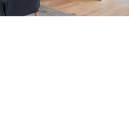
Petite Surface
Piscine
Question De Style
Renovation
Revue De Week End
Tiny House